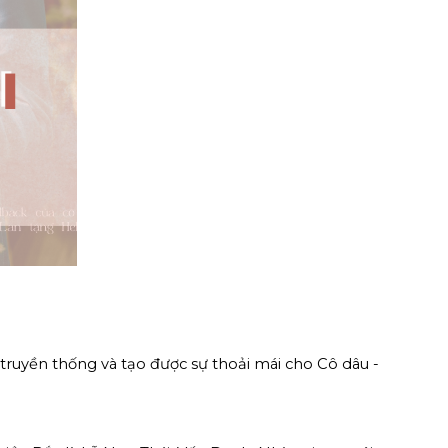
 truyền thống và tạo được sự thoải mái cho Cô dâu - 