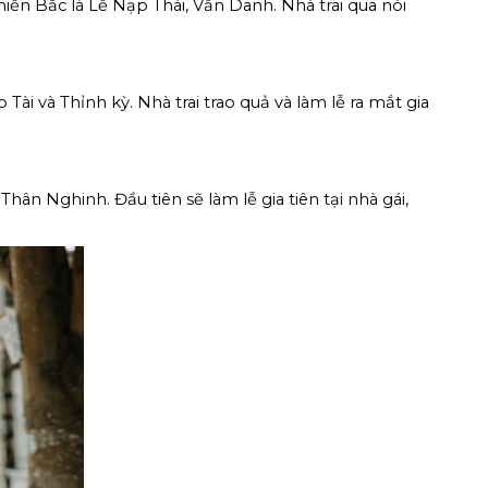
iền Bắc là Lễ Nạp Thái, Vấn Danh. Nhà trai qua nói 
i và Thỉnh kỳ. Nhà trai trao quả và làm lễ ra mắt gia 
n Nghinh. Đầu tiên sẽ làm lễ gia tiên tại nhà gái, 