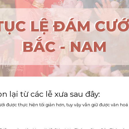
n lại từ các lễ xưa sau đây: 
ưới được thực hiện tối giản hơn, tuy vậy vẫn giữ được văn hoá