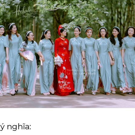
ý nghĩa: