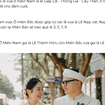
lễ xưa ở miền Nam là lễ Giáp Lời - Thông Gia - Cầu Thân; ở m
 lễ cho đám cưới. 
 xưa; Ở miền Bắc được gộp từ các lễ xưa là Lễ Nạp cát, Nạp Tà
ợc lại Miền Bắc sẽ trao quả lẻ 3, 5, 7, 9.
Miền Nam gọi là Lễ Thành Hôn, còn Miền Bắc xưa gọi là Lễ Thâ