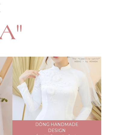
I
A"
DÒNG HANDMADE
DESIGN