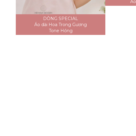
Áo
DÒNG SPECIAL
Áo dài Hoa Trong Gương
Tone Hồng
Áo 