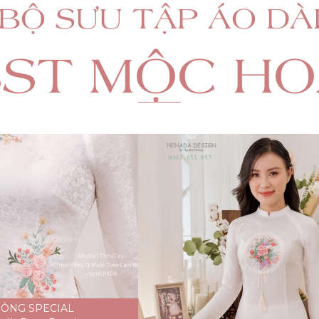
BỘ SƯU TẬP ÁO DÀ
BST MỘC HO
ÒNG SPECIAL