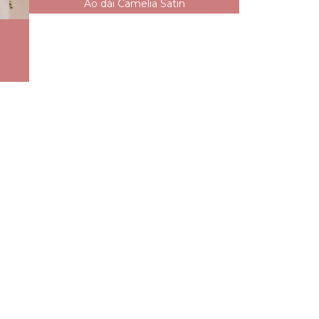
Áo dài Camelia Satin
Áo dài Sương Mai Hồng 3
Cụm