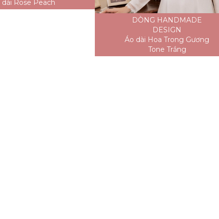
 dài Rose Peach
DÒNG HANDMADE
DESIGN
Áo dài Hoa Trong Gương
Tone Trắng
dài Lotus Ombre