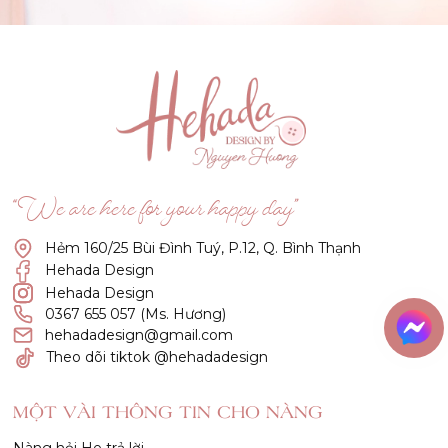
“We are here for your happy day”
Hẻm 160/25 Bùi Đình Tuý, P.12, Q. Bình Thạnh
Hehada Design
Hehada Design
0367 655 057 (Ms. Hương)
hehadadesign@gmail.com
Theo dõi tiktok @hehadadesign
MỘT VÀI THÔNG TIN CHO NÀNG
Nàng hỏi He trả lời