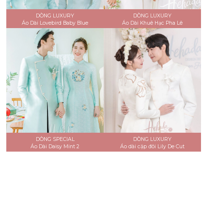
DÒNG LUXURY
DÒNG LUXURY
Áo Dài Lovebird Baby Blue
Áo Dài Khuê Hạc Pha Lê
DÒNG SPECIAL
DÒNG LUXURY
Áo Dài Daisy Mint 2
Áo dài cặp đôi Lily De Cut