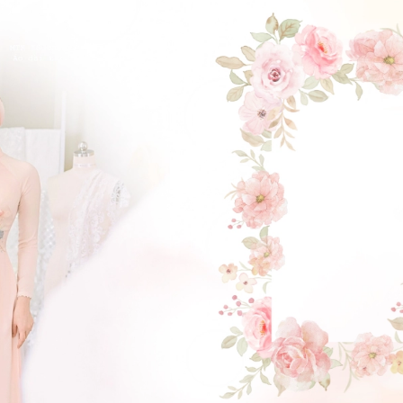
ĐẶT LỊCH HẸN
GẬT ĐẦU NHÉ NÀNG !
(Click vào đây để He và Nàng có 1 cuộc hẹn nà)