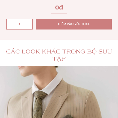
0
đ
THÊM VÀO YÊU THÍCH
CÁC LOOK KHÁC TRONG BỘ SƯU
TẬP