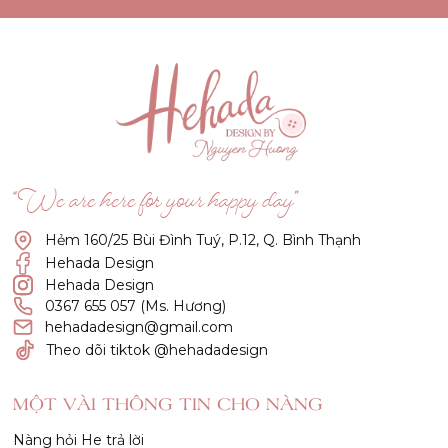
“We are here for your happy day”
Hẻm 160/25 Bùi Đình Tuý, P.12, Q. Bình Thạnh
Hehada Design
Hehada Design
0367 655 057 (Ms. Hương)
hehadadesign@gmail.com
Theo dõi tiktok @hehadadesign
MỘT VÀI THÔNG TIN CHO NÀNG
Nàng hỏi He trả lời