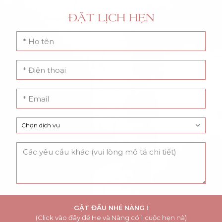
ĐẶT LỊCH HẸN
GẬT ĐẦU NHÉ NÀNG !
(Click vào đây để He và Nàng có 1 cuộc hẹn nà)