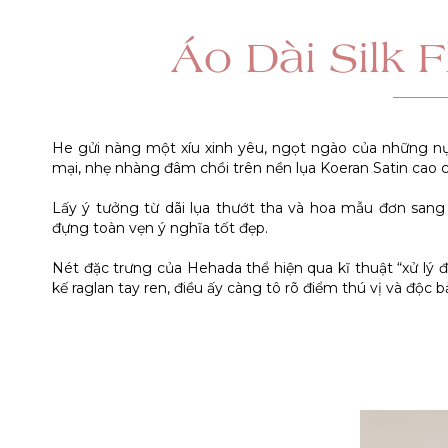
Áo Dài Silk F
He gửi nàng một xíu xinh yêu, ngọt ngào của những 
mại, nhẹ nhàng đâm chồi trên nền lụa Koeran Satin cao c
Lấy ý tưởng từ dãi lụa thướt tha và hoa mẫu đơn sang q
đựng toàn vẹn ý nghĩa tốt đẹp.
Nét đặc trưng của Hehada thể hiện qua kĩ thuật “xử lý đa 