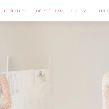
GIỚI THIỆU
BỘ SƯU TẬP
DỊCH VỤ
TIN 