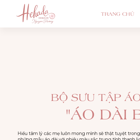
TRANG CHỦ
BỘ SƯU TẬP ÁO
"ÁO DÀI 
Hiểu tâm lý các mẹ luôn mong mình sẽ thật tuyệt trong 
những mẫu áo dài với nhiều màu sắc trung tính thanh l