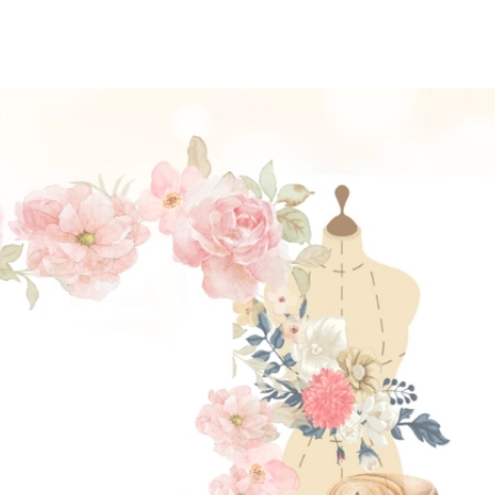
ĐẶT LỊCH HẸN