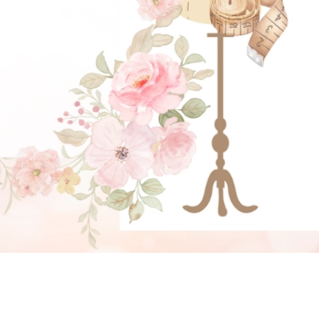
GẬT ĐẦU NHÉ NÀNG !
Click vào đây để He và Nàng có 1 cuộc hẹn nà)