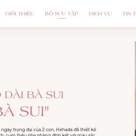
GIỚI THIỆU
BỘ SƯU TẬP
DỊCH VỤ
TIN 
 DÀI BÀ SUI
BÀ SUI"
ngày trọng đại của 2 con, Hehada đã thiết kế
ịch, cụm thêu nhẹ nhàng đính kết với màu sắc