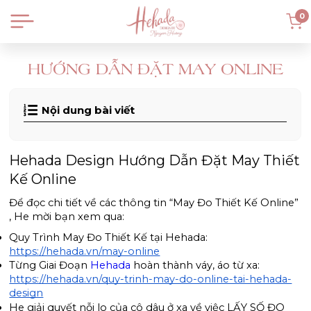
0
HƯỚNG DẪN ĐẶT MAY ONLINE
Nội dung bài viết
Hehada Design Hướng Dẫn Đặt May Thiết 
Kế Online 
Để đọc chi tiết về các thông tin “May Đo Thiết Kế Online” 
, He mời bạn xem qua: 
Quy Trình May Đo Thiết Kế tại Hehada: 
https://hehada.vn/may-online
Từng Giai Đoạn 
Hehada
 hoàn thành váy, áo từ xa: 
https://hehada.vn/quy-trinh-may-do-online-tai-hehada-
design
He giải quyết nỗi lo của cô dâu ở xa về việc LẤY SỐ ĐO