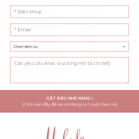
GẬT ĐẦU NHÉ NÀNG !
(Click vào đây để He và Nàng có 1 cuộc hẹn nà)