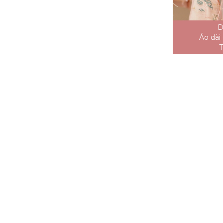
D
Áo dài
T
Áo dài Ren Hoạ Tiết Đôi
Cánh