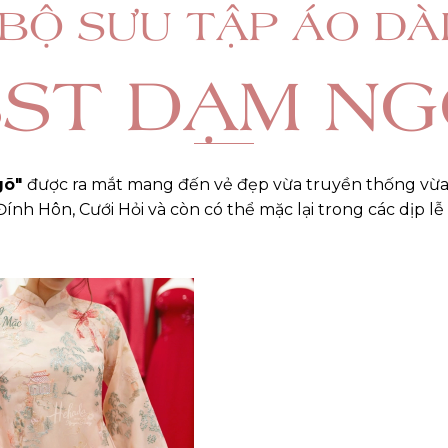
BỘ SƯU TẬP ÁO DÀ
BST DẠM NG
gõ"
được ra mắt mang đến vẻ đẹp vừa truyền thống vừa h
h Hôn, Cưới Hỏi và còn có thể mặc lại trong các dịp lễ 