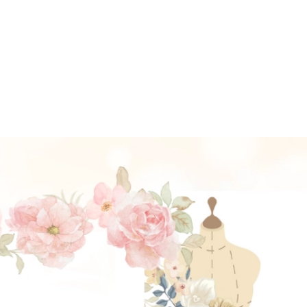
UIT
BỘ SƯU TẬP PHỤ KIỆN
BRIDAL VEIL
OM
ĐẶT LỊCH HẸN