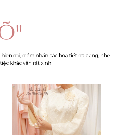
I
Õ"
iện đại, điểm nhấn các hoạ tiết đa dạng, nhẹ
tiệc khác vẫn rất xinh