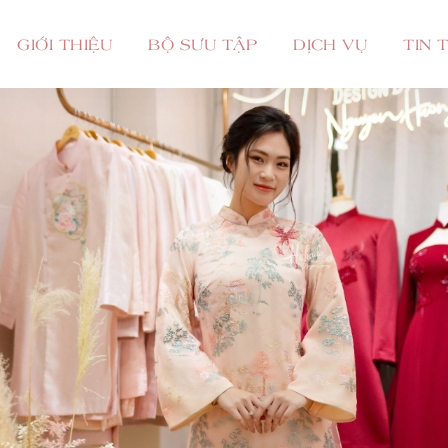
GIỚI THIỆU
BỘ SƯU TẬP
DỊCH VỤ
TIN 