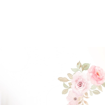
BỘ SƯU TẬP VEST S
Ộ SƯU TẬP VÁY CƯỚI
CHÚ RỂ
BST ELEGANT
BST SUIT FOR GRO