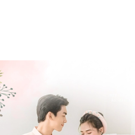
BỘ SƯU TẬP VÁY CƯỚI
B
BST LOVE, ROSIE