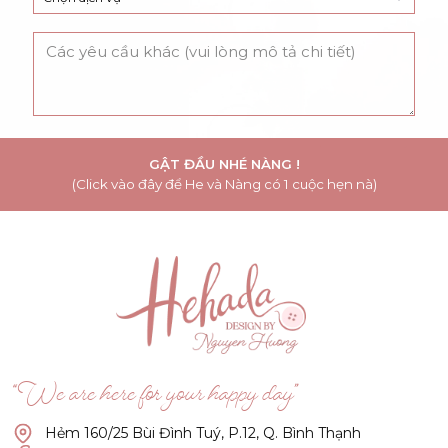
GẬT ĐẦU NHÉ NÀNG !
(Click vào đây để He và Nàng có 1 cuộc hẹn nà)
“We are here for your happy day”
Hẻm 160/25 Bùi Đình Tuý, P.12, Q. Bình Thạnh