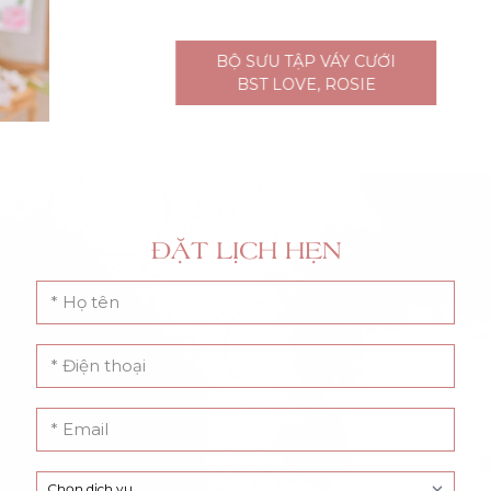
BỘ SƯU TẬP VÁY CƯỚI
BST LOVE, ROSIE
ĐẶT LỊCH HẸN