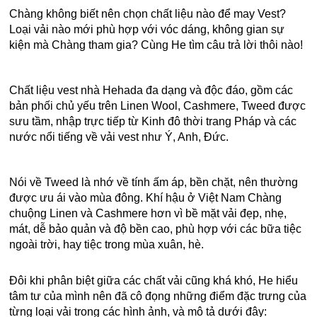
Chàng không biết nên chọn chất liệu nào để may Vest? 
Loại vải nào mới phù hợp với vóc dáng, không gian sự 
kiện mà Chàng tham gia? Cùng He tìm câu trả lời thôi nào!
Chất liệu vest nhà Hehada đa dạng và độc đáo, gồm các 
bản phối chủ yếu trên Linen Wool, Cashmere, Tweed được 
sưu tầm, nhập trực tiếp từ Kinh đô thời trang Pháp và các 
nước nổi tiếng về vải vest như Ý, Anh, Đức.
Nói về Tweed là nhớ về tính ấm áp, bền chặt, nên thường 
được ưu ái vào mùa đông. Khí hậu ở Việt Nam Chàng 
chuộng Linen và Cashmere hơn vì bề mặt vải đẹp, nhẹ, 
mát, dễ bảo quản và độ bền cao, phù hợp với các bữa tiệc 
ngoài trời, hay tiệc trong mùa xuân, hè.
Đôi khi phân biệt giữa các chất vải cũng khá khó, He hiểu 
tâm tư của mình nên đã cô đọng những điểm đặc trưng của 
từng loại vải trong các hình ảnh, và mô tả dưới đây: