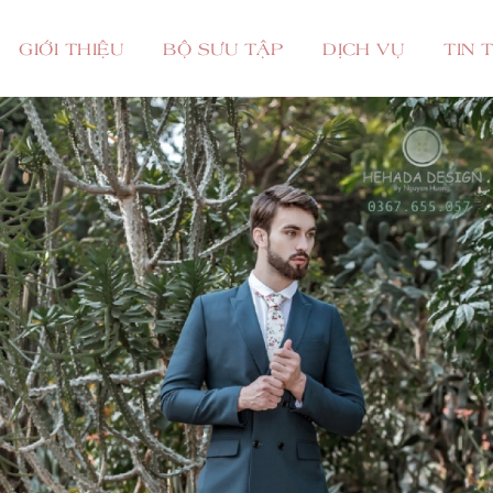
GIỚI THIỆU
BỘ SƯU TẬP
DỊCH VỤ
TIN 