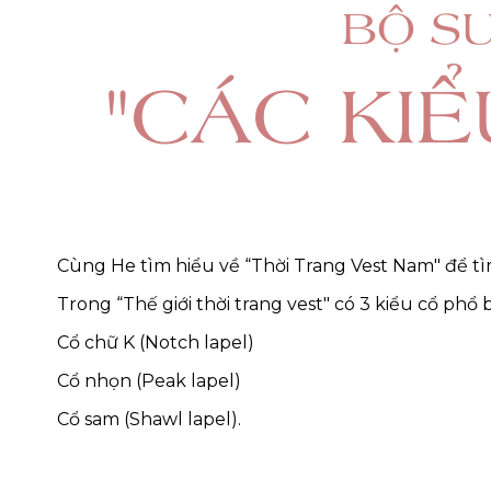
BỘ SƯ
"CÁC KI
Cùng He tìm hiểu về “Thời Trang Vest Nam" để tìm
Trong “Thế giới thời trang vest" có 3 kiểu cổ phổ b
Cổ chữ K (Notch lapel)
Cổ nhọn (Peak lapel)
Cổ sam (Shawl lapel).