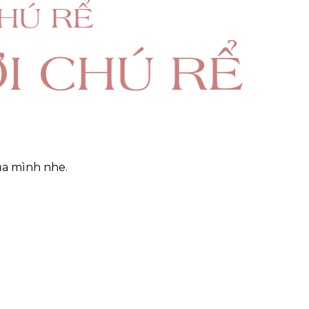
CHÚ RỂ
I CHÚ RỂ
của mình nhe.