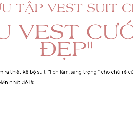
U TẬP VEST SUIT 
ỂU VEST CƯỚ
ĐẸP"
 ra thiết kế bộ suit “lịch lãm, sang trọng ” cho chú rể 
iến nhất đó là: