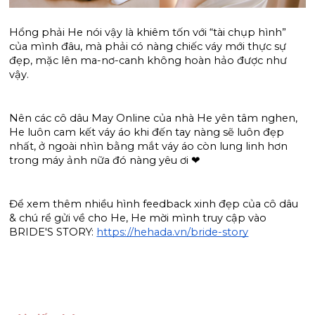
Hổng phải He nói vậy là khiêm tốn với “tài chụp hình” 
của mình đâu, mà phải có nàng chiếc váy mới thực sự 
đẹp, mặc lên ma-nơ-canh không hoàn hảo được như 
vậy. 
Nên các cô dâu May Online của nhà He yên tâm nghen, 
He luôn cam kết váy áo khi đến tay nàng sẽ luôn đẹp 
nhất, ở ngoài nhìn bằng mắt váy áo còn lung linh hơn 
trong máy ảnh nữa đó nàng yêu ơi ❤ 
Để xem thêm nhiều hình feedback xinh đẹp của cô dâu 
& chú rể gửi về cho He, He mời mình truy cập vào 
BRIDE'S STORY: 
https://hehada.vn/bride-story