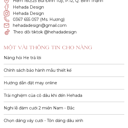
Hẻm 160/25 Bùi Đình Tuý, P.12, Q. Bình Thạnh
Hehada Design
Hehada Design
0367 655 057 (Ms. Hương)
hehadadesign@gmail.com
Theo dõi tiktok @hehadadesign
MỘT VÀI THÔNG TIN CHO NÀNG
Nàng hỏi He trả lời
Chính sách bảo hành mẫu thiết kế
Hướng dẫn đặt may online
Trải nghiệm của cô dâu khi đến Hehada
Nghi lễ đám cưới 2 miền Nam - Bắc
Chọn dáng váy cưới - Tôn dáng dâu xinh