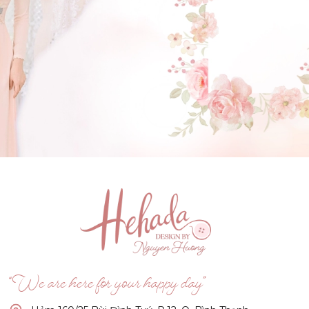
GẬT ĐẦU NHÉ NÀNG !
(Click vào đây để He và Nàng có 1 cuộc hẹn nà)
“We are here for your happy day”