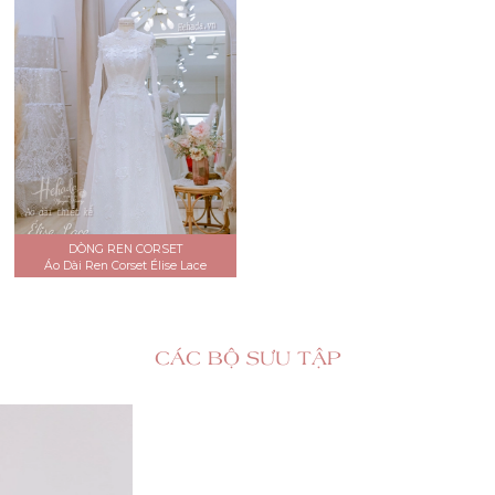
DÒNG REN CORSET
Áo Dài Ren Corset Élise Lace
CÁC BỘ SƯU TẬP