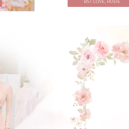
BST LOVE, ROSIE
ĐẶT LỊCH HẸN