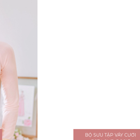
BỘ SƯU TẬP VÁY CƯỚI