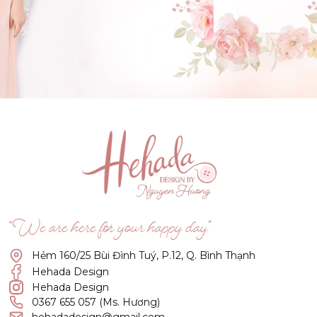
GẬT ĐẦU NHÉ NÀNG !
(Click vào đây để He và Nàng có 1 cuộc hẹn nà)
“We are here for your happy day”
Hẻm 160/25 Bùi Đình Tuý, P.12, Q. Bình Thạnh
Hehada Design
Hehada Design
0367 655 057 (Ms. Hương)