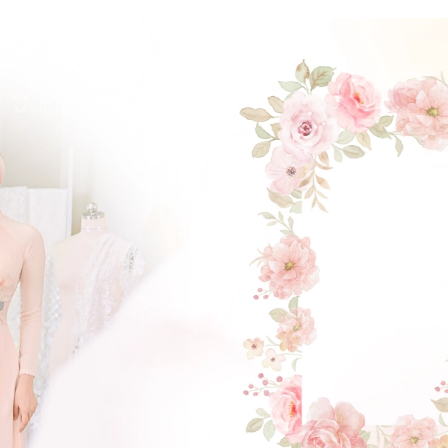
ĐẶT LỊCH HẸN