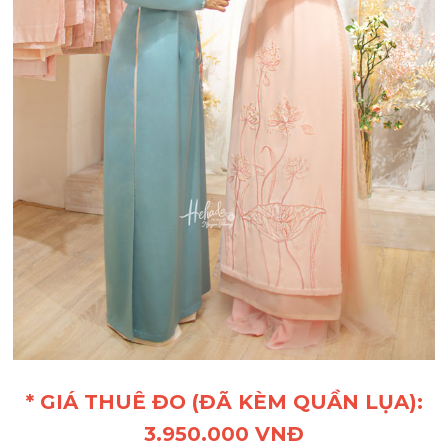
* GIÁ THUÊ ĐO (ĐÃ KÈM QUẦN LỤA):
3.950.000 VNĐ