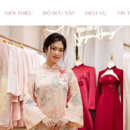
GIỚI THIỆU
BỘ SƯU TẬP
DỊCH VỤ
TIN 