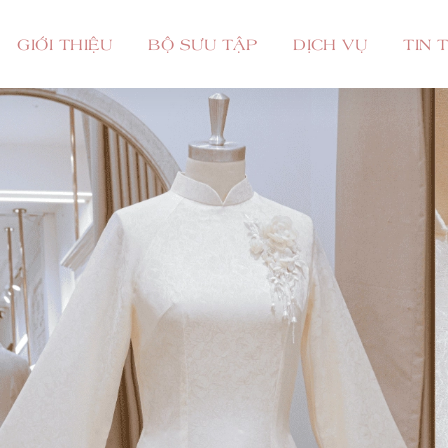
GIỚI THIỆU
BỘ SƯU TẬP
DỊCH VỤ
TIN 