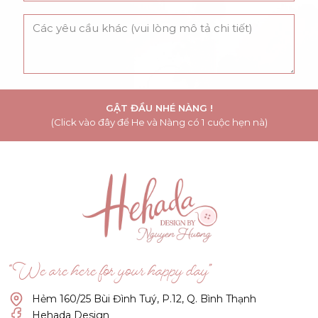
GẬT ĐẦU NHÉ NÀNG !
(Click vào đây để He và Nàng có 1 cuộc hẹn nà)
“We are here for your happy day”
Hẻm 160/25 Bùi Đình Tuý, P.12, Q. Bình Thạnh
Hehada Design