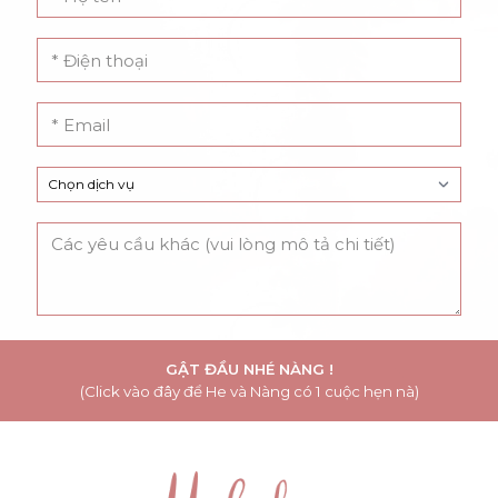
GẬT ĐẦU NHÉ NÀNG !
(Click vào đây để He và Nàng có 1 cuộc hẹn nà)