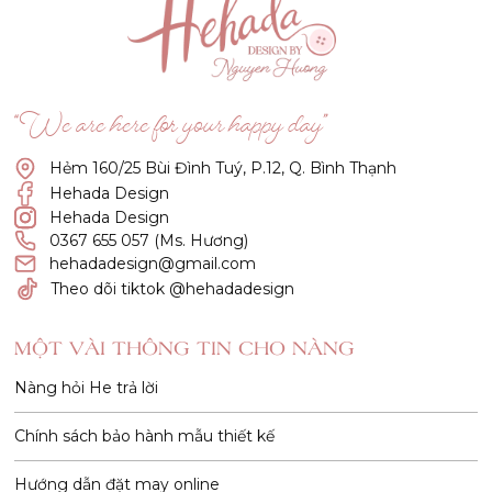
“We are here for your happy day”
Hẻm 160/25 Bùi Đình Tuý, P.12, Q. Bình Thạnh
Hehada Design
Hehada Design
0367 655 057 (Ms. Hương)
hehadadesign@gmail.com
Theo dõi tiktok @hehadadesign
MỘT VÀI THÔNG TIN CHO NÀNG
Nàng hỏi He trả lời
Chính sách bảo hành mẫu thiết kế
Hướng dẫn đặt may online