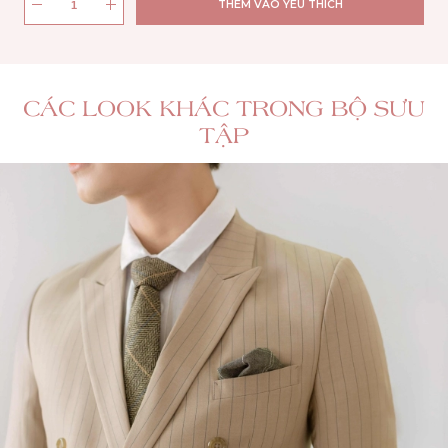
THÊM VÀO YÊU THÍCH
CÁC LOOK KHÁC TRONG BỘ SƯU
TẬP