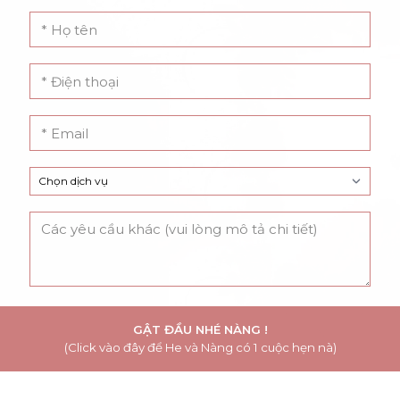
GẬT ĐẦU NHÉ NÀNG !
(Click vào đây để He và Nàng có 1 cuộc hẹn nà)