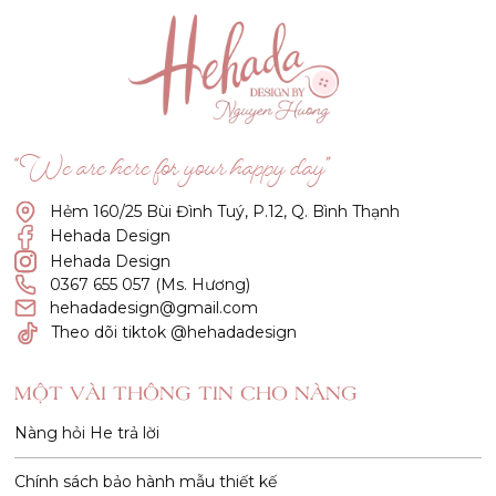
“We are here for your happy day”
Hẻm 160/25 Bùi Đình Tuý, P.12, Q. Bình Thạnh
Hehada Design
Hehada Design
0367 655 057 (Ms. Hương)
hehadadesign@gmail.com
Theo dõi tiktok @hehadadesign
MỘT VÀI THÔNG TIN CHO NÀNG
Nàng hỏi He trả lời
Chính sách bảo hành mẫu thiết kế