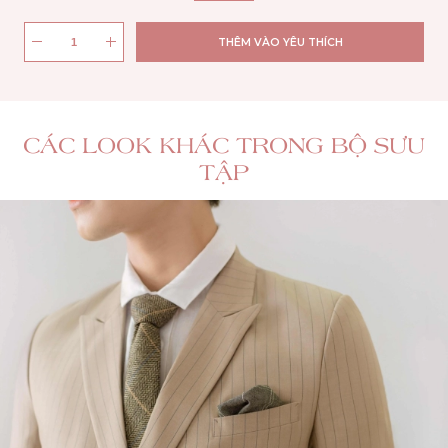
THÊM VÀO YÊU THÍCH
CÁC LOOK KHÁC TRONG BỘ SƯU
TẬP