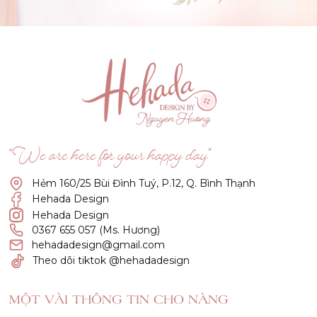
(Click vào đây để He và Nàng có 1 cuộc hẹn nà)
“We are here for your happy day”
Hẻm 160/25 Bùi Đình Tuý, P.12, Q. Bình Thạnh
Hehada Design
Hehada Design
0367 655 057 (Ms. Hương)
hehadadesign@gmail.com
Theo dõi tiktok @hehadadesign
MỘT VÀI THÔNG TIN CHO NÀNG