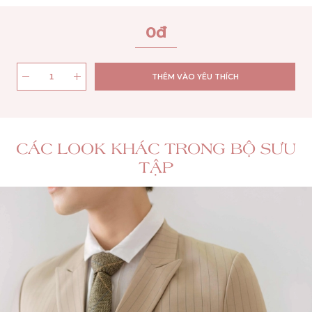
0
đ
THÊM VÀO YÊU THÍCH
CÁC LOOK KHÁC TRONG BỘ SƯU
TẬP