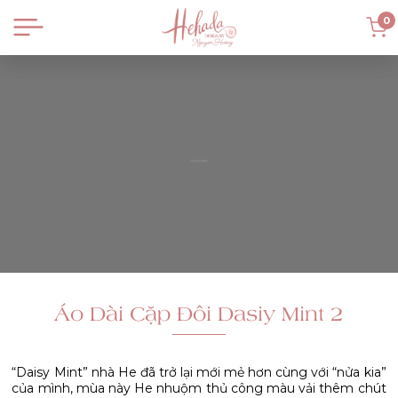
0
Áo Dài Cặp Đôi Dasiy Mint 2
“Daisy Mint” nhà He đã trở lại mới mẻ hơn cùng với “nửa kia”
của mình, mùa này He nhuộm thủ công màu vải thêm chút