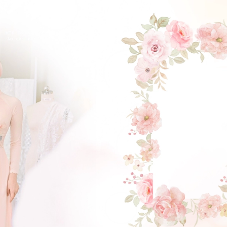
ĐẶT LỊCH HẸN
GẬT ĐẦU NHÉ NÀNG !