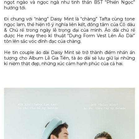
ngọt ngào và ngọc ngà như tinh thần BST “Phiến Ngọc”
hướng tới.
Đi chung với “nàng” Daisy Mint là “chàng” Tafta cùng tone
ngọc lam, thể hiện rõ ý nghĩa liên kết, đồng tâm của Cô dâu
& Chú rể trong ngày lễ trọng đại của mình. Áo dài chú rể
được He may theo kĩ thuật “Dựng Form Vest Lên Áo Dài”
tôn lên sắc vóc đỉnh đạc của chàng.
He tin couple áo dài Daisy Mint sẽ trở thành điểm nhấn ấn
tượng cho Album Lễ Gia Tiên, tà áo dài sẽ lưu giữ lại những