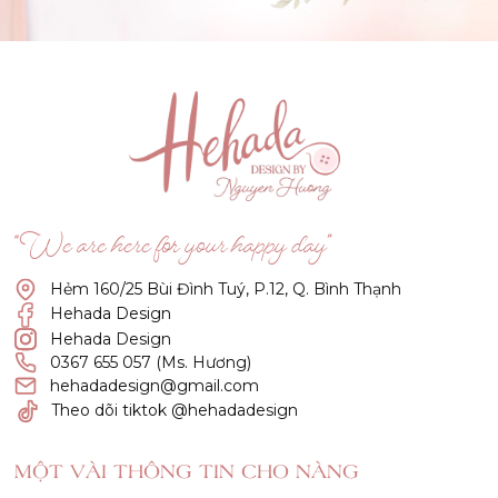
(Click vào đây để He và Nàng có 1 cuộc hẹn nà)
“We are here for your happy day”
Hẻm 160/25 Bùi Đình Tuý, P.12, Q. Bình Thạnh
Hehada Design
Hehada Design
0367 655 057 (Ms. Hương)
hehadadesign@gmail.com
Theo dõi tiktok @hehadadesign
MỘT VÀI THÔNG TIN CHO NÀNG