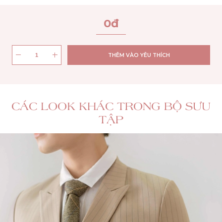
0
đ
THÊM VÀO YÊU THÍCH
CÁC LOOK KHÁC TRONG BỘ SƯU
TẬP