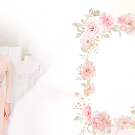
ĐẶT LỊCH HẸN
GẬT ĐẦU NHÉ NÀNG !