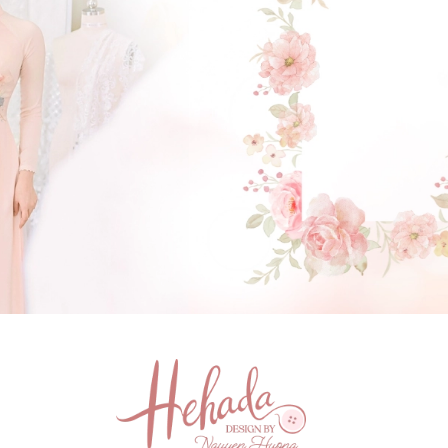
GẬT ĐẦU NHÉ NÀNG !
(Click vào đây để He và Nàng có 1 cuộc hẹn nà)