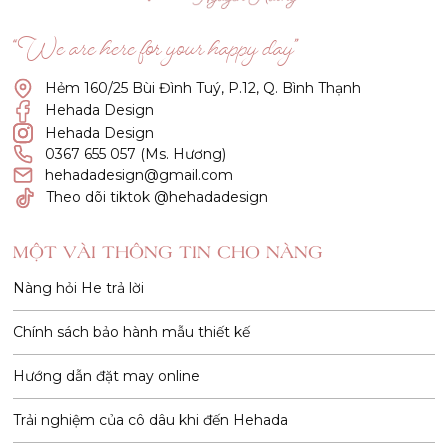
“We are here for your happy day”
Hẻm 160/25 Bùi Đình Tuý, P.12, Q. Bình Thạnh
Hehada Design
Hehada Design
0367 655 057 (Ms. Hương)
hehadadesign@gmail.com
Theo dõi tiktok @hehadadesign
MỘT VÀI THÔNG TIN CHO NÀNG
Nàng hỏi He trả lời
Chính sách bảo hành mẫu thiết kế
Hướng dẫn đặt may online
Trải nghiệm của cô dâu khi đến Hehada