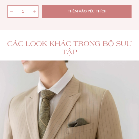
THÊM VÀO YÊU THÍCH
CÁC LOOK KHÁC TRONG BỘ SƯU
TẬP