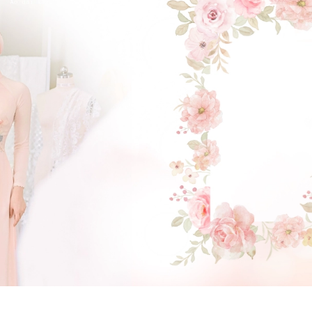
GẬT ĐẦU NHÉ NÀNG !
(Click vào đây để He và Nàng có 1 cuộc hẹn nà)