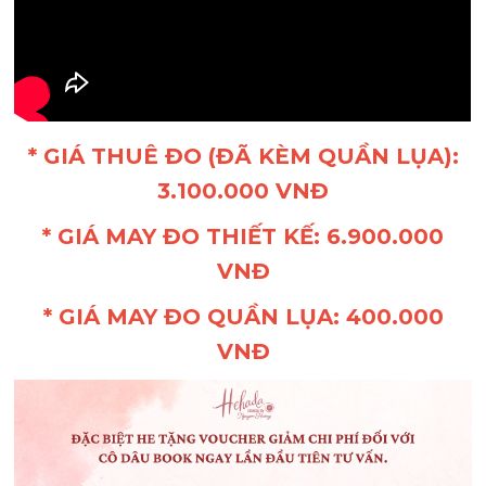
* GIÁ THUÊ ĐO (ĐÃ KÈM QUẦN LỤA):
3.100.000 VNĐ
* GIÁ MAY ĐO THIẾT KẾ: 6.900.000
VNĐ
* GIÁ MAY ĐO QUẦN LỤA: 400.000
VNĐ