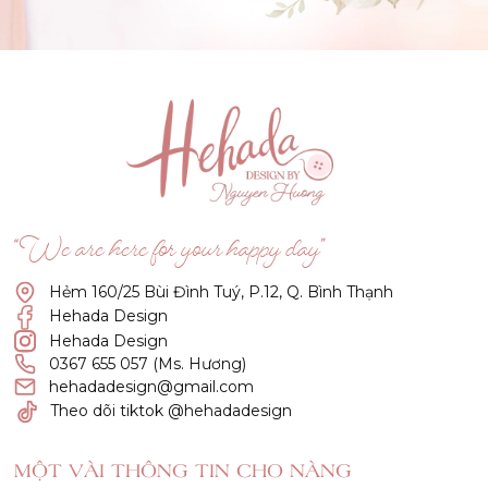
(Click vào đây để He và Nàng có 1 cuộc hẹn nà)
“We are here for your happy day”
Hẻm 160/25 Bùi Đình Tuý, P.12, Q. Bình Thạnh
Hehada Design
Hehada Design
0367 655 057 (Ms. Hương)
hehadadesign@gmail.com
Theo dõi tiktok @hehadadesign
MỘT VÀI THÔNG TIN CHO NÀNG