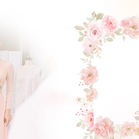
ĐẶT LỊCH HẸN
GẬT ĐẦU NHÉ NÀNG !