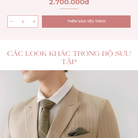
2.700.000
đ
THÊM VÀO YÊU THÍCH
CÁC LOOK KHÁC TRONG BỘ SƯU
TẬP