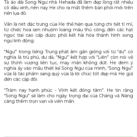
Tà áo dài Song Ngư nhà Hehada đã làm đẹp lòng rất nhiều
cô dâu xinh, nên nay He cho ra mắt thêm bản phối mới trên
nền lụa đỏ.
Vẫn là nét đặc trưng của He thể hiện qua từng chi tiết tỉ mỉ,
từ chiếc hoa sen nhuộm loang màu thủ công, đến các hạt
ngọc trai cao cấp được phối kết hài hòa thành hình song
ngư linh động.
“Ngư” trong tiếng Trung phát âm gần giống với từ “dư” có
nghĩa là trù phú, dư dả, “Ngư” kết hợp với “Liên” còn nói về
sự thịnh vượng liên tục, may mắn không dứt. He đem ý
nghĩa ấy vào mẫu thiết kế Song Ngư của mình, “Song Ngư”
vừa là tác phẩm sang quý vừa là lời chúc tốt đẹp mà He gửi
đến các cặp đôi.
“Trăm nay hạnh phúc - Vĩnh kết đồng tâm”. He tin rằng
“Song Ngư” sẽ làm cho ngày trọng đại của Chàng và Nàng