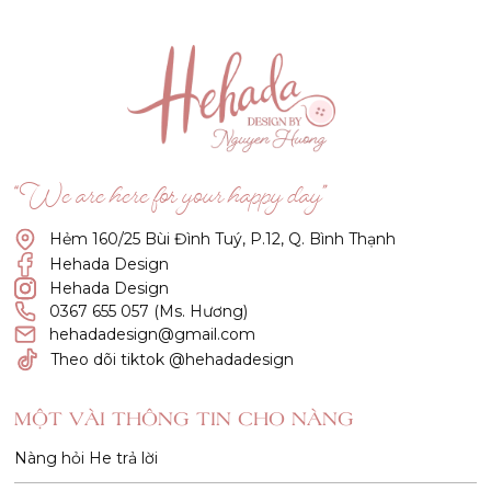
“We are here for your happy day”
Hẻm 160/25 Bùi Đình Tuý, P.12, Q. Bình Thạnh
Hehada Design
Hehada Design
0367 655 057 (Ms. Hương)
hehadadesign@gmail.com
Theo dõi tiktok @hehadadesign
MỘT VÀI THÔNG TIN CHO NÀNG
Nàng hỏi He trả lời