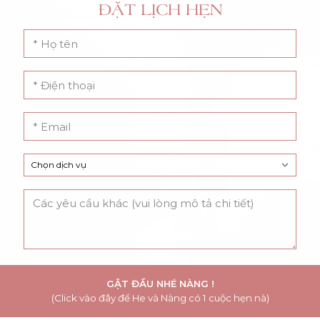
ĐẶT LỊCH HẸN
GẬT ĐẦU NHÉ NÀNG !
(Click vào đây để He và Nàng có 1 cuộc hẹn nà)