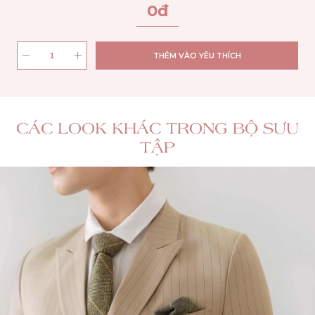
0
đ
THÊM VÀO YÊU THÍCH
CÁC LOOK KHÁC TRONG BỘ SƯU
TẬP