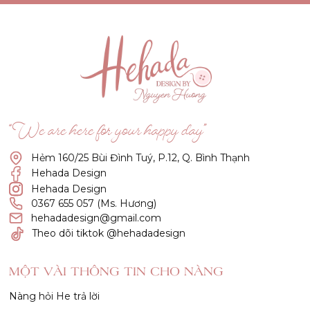
“We are here for your happy day”
Hẻm 160/25 Bùi Đình Tuý, P.12, Q. Bình Thạnh
Hehada Design
Hehada Design
0367 655 057 (Ms. Hương)
hehadadesign@gmail.com
Theo dõi tiktok @hehadadesign
MỘT VÀI THÔNG TIN CHO NÀNG
Nàng hỏi He trả lời