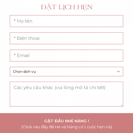
ĐẶT LỊCH HẸN
GẬT ĐẦU NHÉ NÀNG !
(Click vào đây để He và Nàng có 1 cuộc hẹn nà)