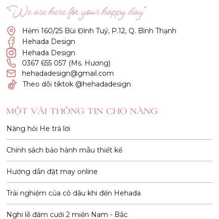
“We are here for your happy day”
Hẻm 160/25 Bùi Đình Tuý, P.12, Q. Bình Thạnh
Hehada Design
Hehada Design
0367 655 057 (Ms. Hương)
hehadadesign@gmail.com
Theo dõi tiktok @hehadadesign
MỘT VÀI THÔNG TIN CHO NÀNG
Nàng hỏi He trả lời
Chính sách bảo hành mẫu thiết kế
Hướng dẫn đặt may online
Trải nghiệm của cô dâu khi đến Hehada
Nghi lễ đám cưới 2 miền Nam - Bắc