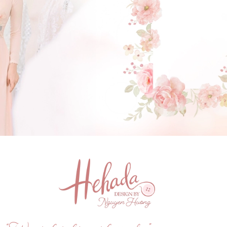
GẬT ĐẦU NHÉ NÀNG !
(Click vào đây để He và Nàng có 1 cuộc hẹn nà)