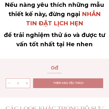
Nếu nàng yêu thích những mẫu
thiết kế này, đừng ngại
NHẮN
TIN ĐẶT LỊCH HẸN
để trải nghiệm thử áo và được tư
vấn tốt nhất tại He nhen
0
đ
THÊM VÀO YÊU THÍCH
CÁC LOOK KHÁC TRONG BỘ SƯU