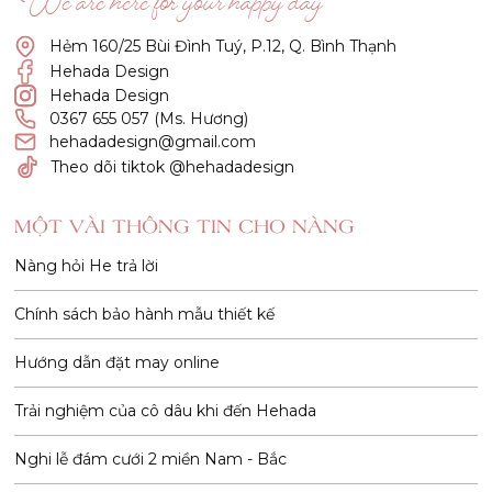
“We are here for your happy day”
Hẻm 160/25 Bùi Đình Tuý, P.12, Q. Bình Thạnh
Hehada Design
Hehada Design
0367 655 057 (Ms. Hương)
hehadadesign@gmail.com
Theo dõi tiktok @hehadadesign
MỘT VÀI THÔNG TIN CHO NÀNG
Nàng hỏi He trả lời
Chính sách bảo hành mẫu thiết kế
Hướng dẫn đặt may online
Trải nghiệm của cô dâu khi đến Hehada
Nghi lễ đám cưới 2 miền Nam - Bắc