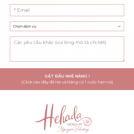
GẬT ĐẦU NHÉ NÀNG !
(Click vào đây để He và Nàng có 1 cuộc hẹn nà)