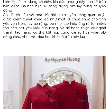
hiện đại. Form dáng cổ điển, kín đáo nhưng đầy tinh tế trên
nền gấm lụa hoa hạc đỏ sang trọng ôm lấy từng chuyển
động
Áo dài cô dâu với họa tiết đôi chim uyên ương quấn quýt
được điểm xuyết khéo léo như một lời chúc phúc cho tình
yêu vẹn tròn. Tay áo rộng, loe nhẹ, tạo hiệu ứng rủ tự nhiên,
tôn nên nét yêu kiều của nàng. Và để hoàn thiện vẻ ngoài
thanh tao, nàng có thể kết hợp cùng cài áo hoa voan 3D