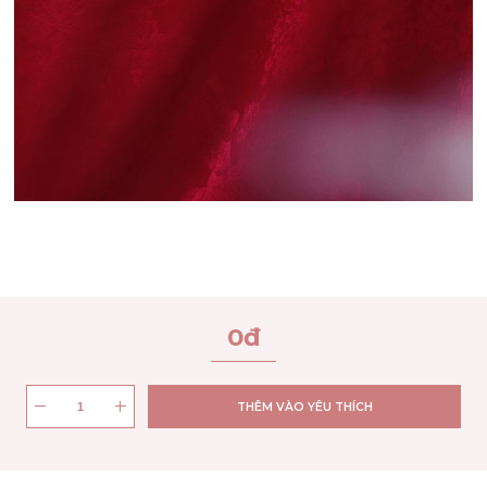
0
đ
THÊM VÀO YÊU THÍCH