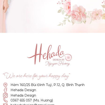
GẬT ĐẦU NHÉ NÀNG !
(Click vào đây để He và Nàng có 1 cuộc hẹn nà)
“We are here for your happy day”
Hẻm 160/25 Bùi Đình Tuý, P.12, Q. Bình Thạnh
Hehada Design
Hehada Design
0367 655 057 (Ms. Hương)