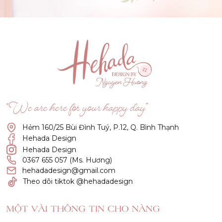
(Click vào đây để He và Nàng có 1 cuộc hẹn nà)
“We are here for your happy day”
Hẻm 160/25 Bùi Đình Tuý, P.12, Q. Bình Thạnh
Hehada Design
Hehada Design
0367 655 057 (Ms. Hương)
hehadadesign@gmail.com
Theo dõi tiktok @hehadadesign
MỘT VÀI THÔNG TIN CHO NÀNG