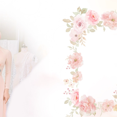
ĐẶT LỊCH HẸN
GẬT ĐẦU NHÉ NÀNG !