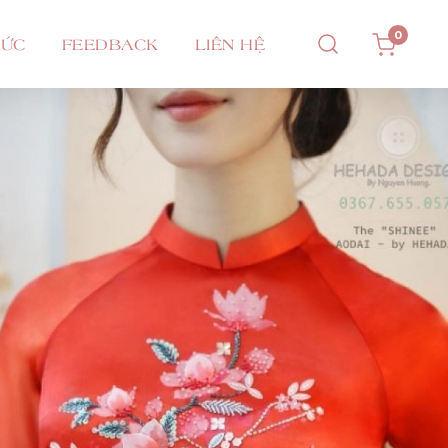
0
TỨC
FEEDBACK
LIÊN HỆ