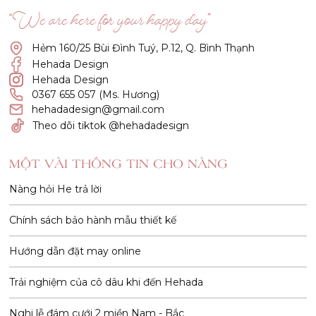
“We are here for your happy day”
Hẻm 160/25 Bùi Đình Tuý, P.12, Q. Bình Thạnh
Hehada Design
Hehada Design
0367 655 057 (Ms. Hương)
hehadadesign@gmail.com
Theo dõi tiktok @hehadadesign
MỘT VÀI THÔNG TIN CHO NÀNG
Nàng hỏi He trả lời
Chính sách bảo hành mẫu thiết kế
Hướng dẫn đặt may online
Trải nghiệm của cô dâu khi đến Hehada
Nghi lễ đám cưới 2 miền Nam - Bắc