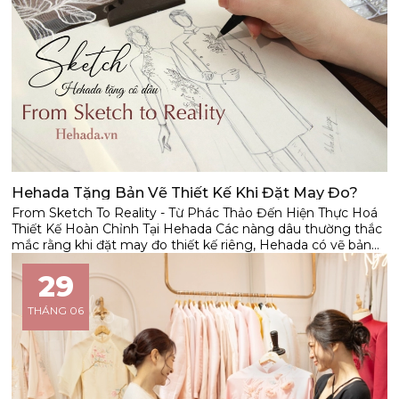
Hehada Tặng Bản Vẽ Thiết Kế Khi Đặt May Đo?
From Sketch To Reality - Từ Phác Thảo Đến Hiện Thực Hoá
Thiết Kế Hoàn Chỉnh Tại Hehada Các nàng dâu thường thắc
mắc rằng khi đặt may đo thiết kế riêng, Hehada có vẽ bản
phác thảo mẫu trước khi thực hiện không? Câu trả lời là có
nhé! Hehada luôn gửi tặng phác thảo dành cho cô dâu đặt
29
may váy cưới thiết kế. Tùy vào từng mẫu thiết kế, Hehada sẽ
có những phác thảo phù hợp giúp nàng dễ dàng hình dung
THÁNG 06
chiếc váy sau khi hoàn thiện.