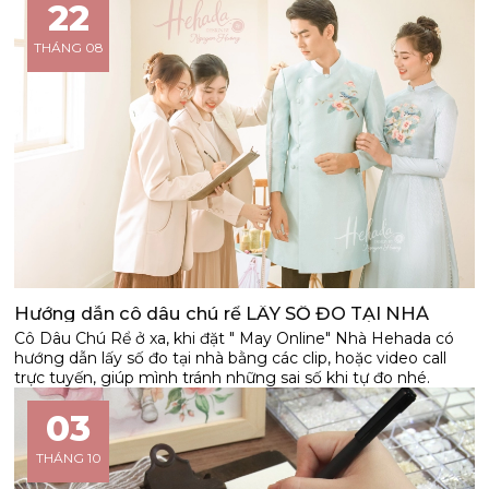
22
THÁNG 08
Hướng dẫn cô dâu chú rể LẤY SỐ ĐO TẠI NHÀ
Cô Dâu Chú Rể ở xa, khi đặt " May Online" Nhà Hehada có
hướng dẫn lấy số đo tại nhà bằng các clip, hoặc video call
trực tuyến, giúp mình tránh những sai số khi tự đo nhé.
03
THÁNG 10