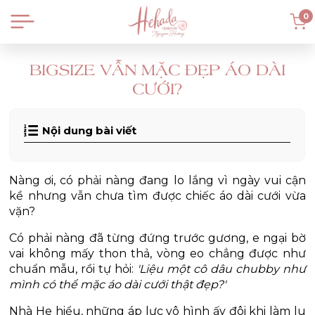
0
BIGSIZE VẪN MẶC ĐẸP ÁO DÀI
CƯỚI?
Nội dung bài viết
Nàng ơi, có phải nàng đang lo lắng vì ngày vui cận 
kề nhưng vẫn chưa tìm được chiếc áo dài cưới vừa 
vặn?
Có phải nàng đã từng đứng trước gương, e ngại bờ 
vai không mấy thon thả, vòng eo chẳng được như 
chuẩn mẫu, rồi tự hỏi: 
'Liệu một cô dâu chubby như 
mình có thể mặc áo dài cưới thật đẹp?'
Nhà He hiểu, những áp lực vô hình ấy đôi khi làm lu 