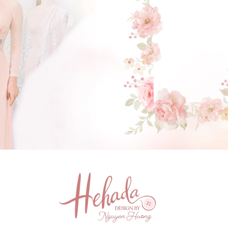
GẬT ĐẦU NHÉ NÀNG !
(Click vào đây để He và Nàng có 1 cuộc hẹn nà)