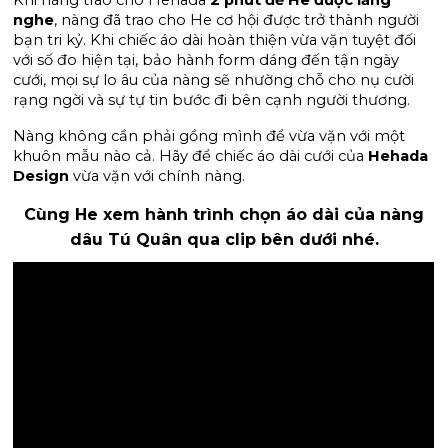
Khi nàng trao cho Hehada 
2 phút để He được lắng 
nghe
, nàng đã trao cho He cơ hội được trở thành người 
bạn tri kỷ. Khi chiếc áo dài hoàn thiện vừa vặn tuyệt đối 
với số đo hiện tại, bảo hành form dáng đến tận ngày 
cưới, mọi sự lo âu của nàng sẽ nhường chỗ cho nụ cười 
rạng ngời và sự tự tin bước đi bên cạnh người thương.
Nàng không cần phải gồng mình để vừa vặn với một 
khuôn mẫu nào cả. Hãy để chiếc áo dài cưới của 
Hehada 
Design
 vừa vặn với chính nàng.
Cùng He xem hành trình chọn áo dài của nàng
dâu Tú Quân qua clip bên dưới nhé.