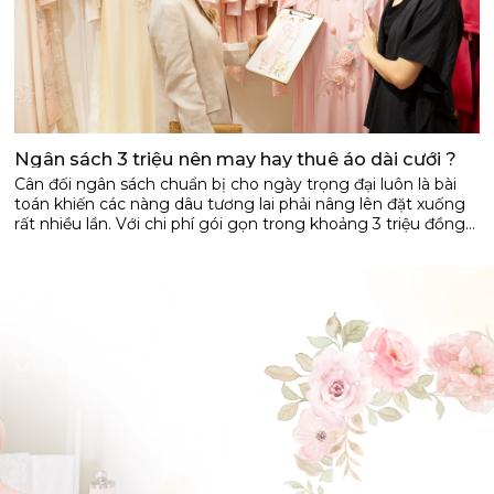
Ngân sách 3 triệu nên may hay thuê áo dài cưới ?
Cân đối ngân sách chuẩn bị cho ngày trọng đại luôn là bài
toán khiến các nàng dâu tương lai phải nâng lên đặt xuống
rất nhiều lần. Với chi phí gói gọn trong khoảng 3 triệu đồng
cho trang phục lễ gia tiên, câu hỏi 'Nên may để giữ làm kỷ
niệm hay thuê một thiết kế dòng cao cấp?' luôn là niềm băn
khoăn lớn. Hãy dành vài phút cùng HEHADA DESIGN ngồi
lại, lắng nghe những chia sẻ chân thành để tìm ra giải pháp
tối ưu nhất, giúp nàng vừa dung hòa được ngân sách vừa có
ĐẶT LỊCH HẸN
thể rạng rỡ kiêu sa trong tà áo dài chuẩn phom tôn dáng.