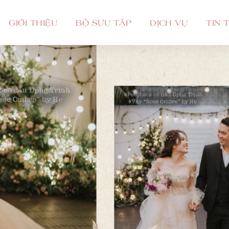
GIỚI THIỆU
BỘ SƯU TẬP
DỊCH VỤ
TIN 