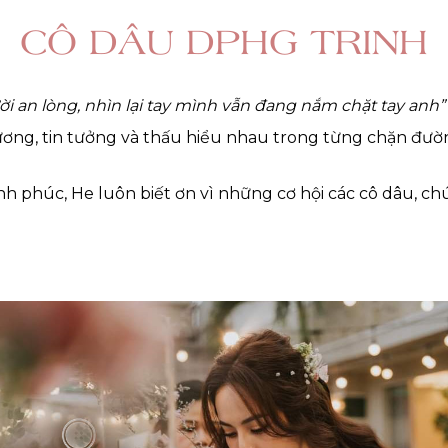
CÔ DÂU DPHG TRINH
 an lòng, nhìn lại tay mình vẫn đang nắm chặt tay anh”
ơng, tin tưởng và thấu hiểu nhau trong từng chặn đường
nh phúc, He luôn biết ơn vì những cơ hội các cô dâu, ch