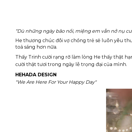
“Dù những ngày bão nổi, miệng em vẫn nở nụ cười
He thương chúc đôi vợ chồng trẻ sẽ luôn yêu thư
toả sáng hơn nữa. 
Thấy Trinh cười rạng rỡ làm lòng He thấy thật hạ
cười thật tươi trong ngày lễ trọng đại của mình. 
HEHADA DESIGN
"We Are Here For Your Happy Day"