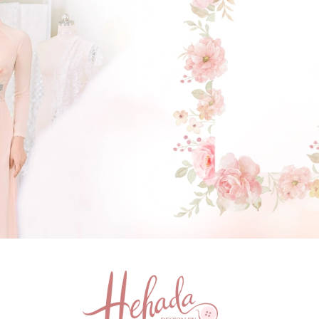
GẬT ĐẦU NHÉ NÀNG !
(Click vào đây để He và Nàng có 1 cuộc hẹn nà)