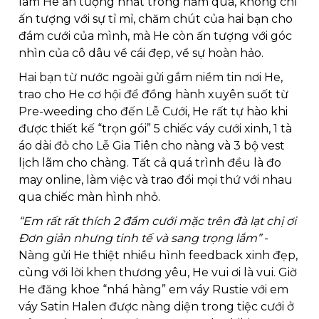
làm He ấn tượng nhất trong năm qua, không chỉ 
ấn tượng với sự tỉ mỉ, chăm chút của hai bạn cho 
đám cưới của mình, mà He còn ấn tượng với góc 
nhìn của cô dâu về cái đẹp, về sự hoàn hảo. 
Hai bạn từ nước ngoài gửi gắm niềm tin nơi He, 
trao cho He cơ hội để đồng hành xuyên suốt từ 
Pre-weeding cho đến Lễ Cưới, He rất tự hào khi 
được thiết kế “trọn gói” 5 chiếc váy cưới xinh, 1 tà 
áo dài đỏ cho Lễ Gia Tiên cho nàng và 3 bộ vest 
lịch lãm cho chàng. Tất cả quá trình đều là đo 
may online, làm việc và trao đổi mọi thứ với nhau 
qua chiếc màn hình nhỏ. 
“Em rất rất thích 2 đầm cưới mặc trên đà lạt chị ơi 
Đơn giản nhưng tinh tế và sang trọng lắm” 
- 
Nàng gửi He thiệt nhiều hình feedback xinh đẹp, 
cùng với lời khen thương yêu, He vui ơi là vui. Giờ 
He đăng khoe “nhá hàng” em váy Rustie với em 
váy Satin Halen được nàng diện trong tiệc cưới ở 