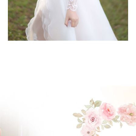
ĐẶT LỊCH HẸN