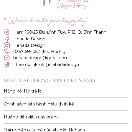
“We are here for your happy day”
Hẻm 160/25 Bùi Đình Tuý, P.12, Q. Bình Thạnh
Hehada Design
Hehada Design
0367 655 057 (Ms. Hương)
hehadadesign@gmail.com
Theo dõi tiktok @hehadadesign
MỘT VÀI THÔNG TIN CHO NÀNG
Nàng hỏi He trả lời
Chính sách bảo hành mẫu thiết kế
Hướng dẫn đặt may online
Trải nghiệm của cô dâu khi đến Hehada