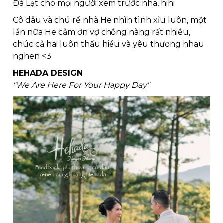
Đà Lạt cho mọi người xem trước nha, hihi
Cô dâu và chú rể nhà He nhìn tình xỉu luôn, một 
lần nữa He cảm ơn vợ chồng nàng rất nhiều, 
chúc cả hai luôn thấu hiểu và yêu thương nhau 
nghen <3 
HEHADA DESIGN
"We Are Here For Your Happy Day"