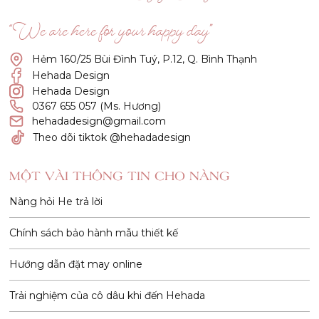
“We are here for your happy day”
Hẻm 160/25 Bùi Đình Tuý, P.12, Q. Bình Thạnh
Hehada Design
Hehada Design
0367 655 057 (Ms. Hương)
hehadadesign@gmail.com
Theo dõi tiktok @hehadadesign
MỘT VÀI THÔNG TIN CHO NÀNG
Nàng hỏi He trả lời
Chính sách bảo hành mẫu thiết kế
Hướng dẫn đặt may online
Trải nghiệm của cô dâu khi đến Hehada