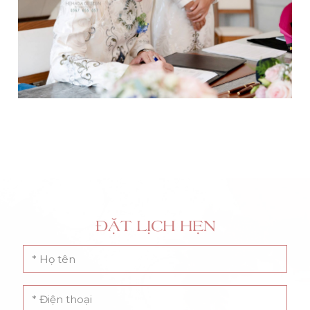
ĐẶT LỊCH HẸN