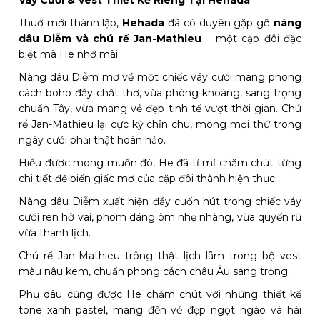
Váy Cưới & Vest Thiết Kế Riêng Tại Hehada
Thuở mới thành lập,
Hehada
đã có duyên gặp gỡ
nàng
dâu Diễm và chú rể Jan-Mathieu
– một cặp đôi đặc
biệt mà He nhớ mãi.
Nàng dâu Diễm mơ về một chiếc váy cưới mang phong
cách boho đầy chất thơ, vừa phóng khoáng, sang trọng
chuẩn Tây, vừa mang vẻ đẹp tinh tế vượt thời gian. Chú
rể Jan-Mathieu lại cực kỳ chỉn chu, mong mọi thứ trong
ngày cưới phải thật hoàn hảo.
Hiểu được mong muốn đó, He đã tỉ mỉ chăm chút từng
chi tiết để biến giấc mơ của cặp đôi thành hiện thực.
Nàng dâu Diễm xuất hiện đầy cuốn hút trong chiếc váy
cưới ren hở vai, phom dáng ôm nhẹ nhàng, vừa quyến rũ
vừa thanh lịch.
Chú rể Jan-Mathieu trông thật lịch lãm trong bộ vest
màu nâu kem, chuẩn phong cách châu Âu sang trọng.
Phụ dâu cũng được He chăm chút với những thiết kế
tone xanh pastel, mang đến vẻ đẹp ngọt ngào và hài