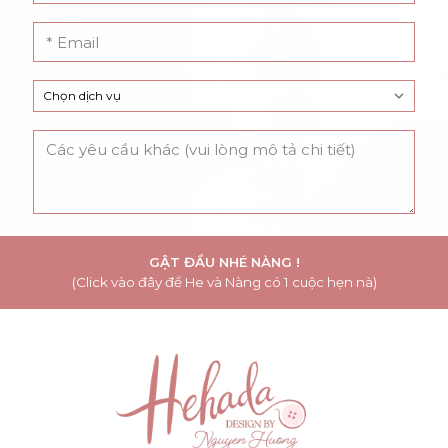
GẬT ĐẦU NHÉ NÀNG !
(Click vào đây để He và Nàng có 1 cuộc hẹn nà)