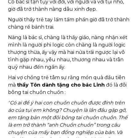
Cô bác sĩ tận tụy với đời, với người và với tụi nhỏ, 
giờ đã trở thành nàng dâu xinh đẹp.
Người thầy trẻ tay lấm tấm phấn giờ đã trở thành 
chàng rể bảnh trai. 
Nàng là bác sĩ, chàng là thầy giáo, nàng nhận xét 
mình là người phi logic còn chàng là người logic 
thượng thừa, ấy vậy mà hai nửa trái ngược lại vô 
tình gặp nhau, yêu nhau, thương nhau và trân 
quý nhau đến ngần ấy.
Hai vợ chồng trẻ tâm sự rằng món quà đầu tiên 
mà 
thầy Tôn dành tặng cho bác Linh
 đó là đôi 
bông tai chuồn chuồn :
“
Có ai để ý hai con chuồn chuồn được đính trên 
áo của tụi em không? 
Chuyện là lần đầu gặp gỡ, 
em tặng bản một đôi bông tai chuồn chuồn. Thế 
là em trở thành “anh Chuồn chuồn” trong câu 
chuyện của mấy bạn đồng nghiệp của bản. Và 