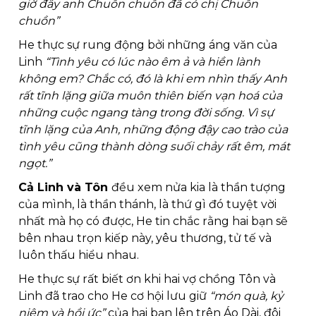
giờ đây anh Chuồn chuồn đã có chị Chuồn 
chuồn” 
He thực sự rung động bởi những áng văn của 
Linh
 “Tình yêu có lúc nào êm ả và hiền lành 
không em? Chắc có, đó là khi em nhìn thấy Anh 
rất tĩnh lặng giữa muôn thiên biến vạn hoá của 
những cuộc ngang tàng trong đời sống. Vì sự 
tĩnh lặng của Anh, những động đậy cao trào của 
tình yêu cũng thành dòng suối chảy rất êm, mát 
ngọt.”
Cả Linh và Tôn 
đều xem nửa kia là thần tượng 
của mình, là thần thánh, là thứ gì đó tuyệt vời 
nhất mà họ có được, He tin chắc rằng hai bạn sẽ 
bên nhau trọn kiếp này, yêu thương, tử tế và 
luôn thấu hiểu nhau. 
He thực sự rất biết ơn khi hai vợ chồng Tôn và 
Linh đã trao cho He cơ hội lưu giữ 
“món quà, kỷ 
niệm và hồi ức”
 của hai bạn lên trên Áo Dài, đôi 