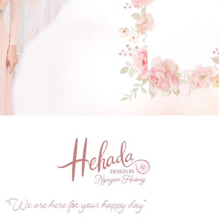
GẬT ĐẦU NHÉ NÀNG !
(Click vào đây để He và Nàng có 1 cuộc hẹn nà)
“We are here for your happy day”