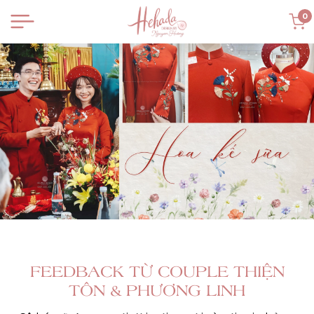
0
FEEDBACK TỪ COUPLE THIỆN
TÔN & PHƯƠNG LINH