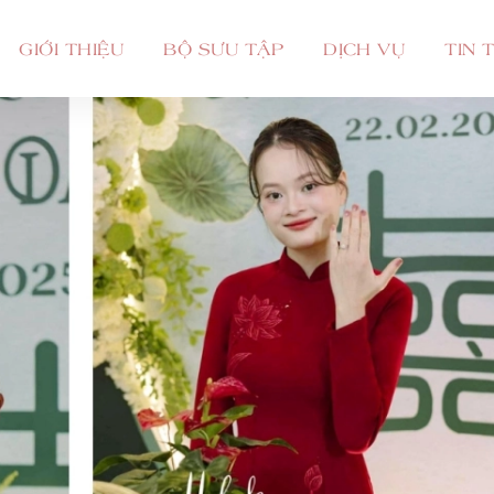
GIỚI THIỆU
BỘ SƯU TẬP
DỊCH VỤ
TIN 