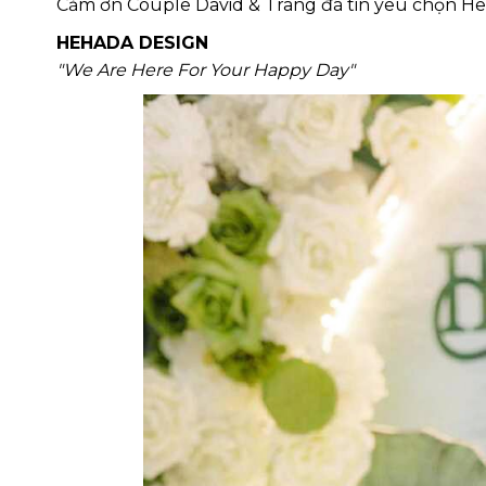
Cảm ơn Couple David & Trang đã tin yêu chọn He
HEHADA DESIGN
"We Are Here For Your Happy Day"