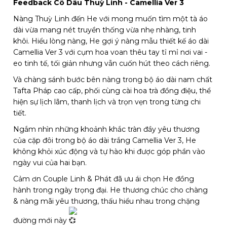
Feedback Cô Dâu Thuỳ Linh - Camellia Ver 3
Nàng Thuỳ Linh đến He với mong muốn tìm một tà áo
dài vừa mang nét truyền thống vừa nhẹ nhàng, tinh
khôi. Hiểu lòng nàng, He gợi ý nàng mẫu thiết kế áo dài
Camellia Ver 3 với cụm hoa voan thêu tay tỉ mỉ nơi vai -
eo tinh tế, tối giản nhưng vẫn cuốn hút theo cách riêng.
Và chàng sánh bước bên nàng trong bộ áo dài nam chất
Tafta Pháp cao cấp, phối cùng cài hoa trà đồng điệu, thể
hiện sự lịch lãm, thanh lịch và trọn vẹn trong từng chi
tiết.
Ngắm nhìn những khoảnh khắc tràn đầy yêu thương
của cặp đôi trong bộ áo dài trắng Camellia Ver 3, He
không khỏi xúc động và tự hào khi được góp phần vào
ngày vui của hai bạn.
Cảm ơn Couple Linh & Phát đã ưu ái chọn He đồng
hành trong ngày trọng đại. He thương chúc cho chàng
& nàng mãi yêu thương, thấu hiểu nhau trong chặng
đường mới này