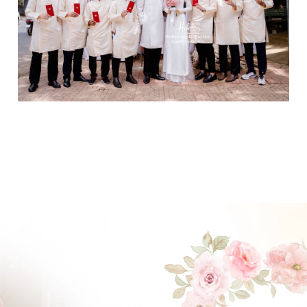
ĐẶT LỊCH HẸN