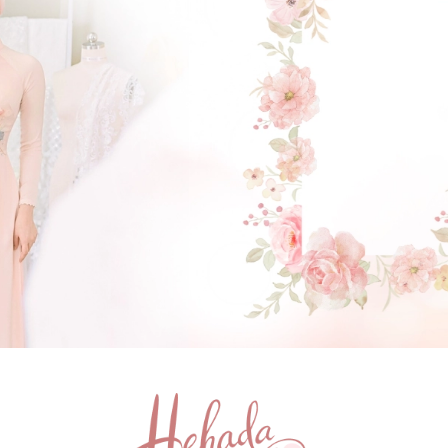
GẬT ĐẦU NHÉ NÀNG !
(Click vào đây để He và Nàng có 1 cuộc hẹn nà)