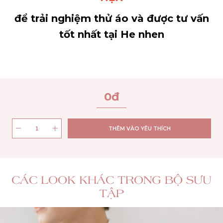
để trải nghiệm thử áo và được tư vấn
tốt nhất tại He nhen
0
đ
THÊM VÀO YÊU THÍCH
CÁC LOOK KHÁC TRONG BỘ SƯU
TẬP