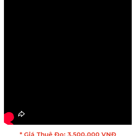
* Giá Thuê Đo: 3.500.000 VNĐ