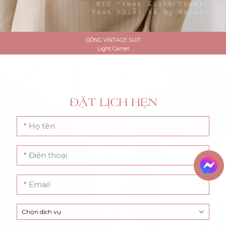
CUSTOM SCRIPT VEIL
Lúp Voan Thiết Kế 31
ĐẶT LỊCH HẸN