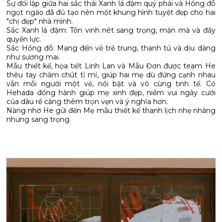
Sự đối lập giữa hai sắc thái Xanh lá đậm quý phái và Hồng đỗ
ngọt ngào đã đủ tạo nên một khung hình tuyệt đẹp cho hai
"chị đẹp" nhà mình.
Sắc Xanh lá đậm: Tôn vinh nét sang trọng, mặn mà và đầy
quyền lực.
Sắc Hồng đỗ: Mang đến vẻ trẻ trung, thanh tú và dịu dàng
như sương mai.
Mẫu thiết kế, họa tiết Linh Lan và Mẫu Đơn được team He
thêu tay chăm chút tỉ mỉ, giúp hai mẹ dù đứng cạnh nhau
vẫn mỗi người một vẻ, nổi bật và vô cùng tinh tế. Có
Hehada đồng hành giúp mẹ xinh đẹp, niềm vui ngày cưới
của dâu rể càng thêm trọn vẹn và ý nghĩa hơn.
Nàng nhờ He gửi đến Mẹ mẫu thiết kế thanh lịch nhẹ nhàng