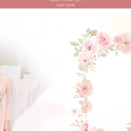
DÒNG VINTAGE SUIT
Light Camel
ĐẶT LỊCH HẸN