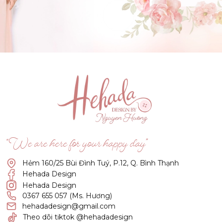
GẬT ĐẦU NHÉ NÀNG !
(Click vào đây để He và Nàng có 1 cuộc hẹn nà)
“We are here for your happy day”
Hẻm 160/25 Bùi Đình Tuý, P.12, Q. Bình Thạnh
Hehada Design
Hehada Design
0367 655 057 (Ms. Hương)
hehadadesign@gmail.com
Theo dõi tiktok @hehadadesign