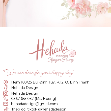
GẬT ĐẦU NHÉ NÀNG !
(Click vào đây để He và Nàng có 1 cuộc hẹn nà)
“We are here for your happy day”
Hẻm 160/25 Bùi Đình Tuý, P.12, Q. Bình Thạnh
Hehada Design
Hehada Design
0367 655 057 (Ms. Hương)
hehadadesign@gmail.com
Theo dõi tiktok @hehadadesign