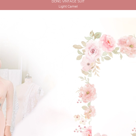
DÒNG VINTAGE SUIT
Light Camel
ĐẶT LỊCH HẸN