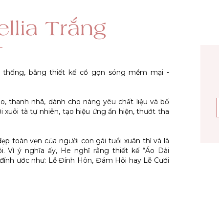
llia Trắng
ền thống, bằng thiết kế cổ gợn sóng mềm mại -
eo, thanh nhã, dành cho nàng yêu chất liệu và bố
xuôi tà tự nhiên, tạo hiệu ứng ẩn hiện, thướt tha
ẹp toàn vẹn của người con gái tuổi xuân thì và là
i. Vì ý nghĩa ấy, He nghĩ rằng thiết kế “Áo Dài
ễ đính ước như: Lễ Đính Hôn, Đám Hỏi hay Lễ Cưới