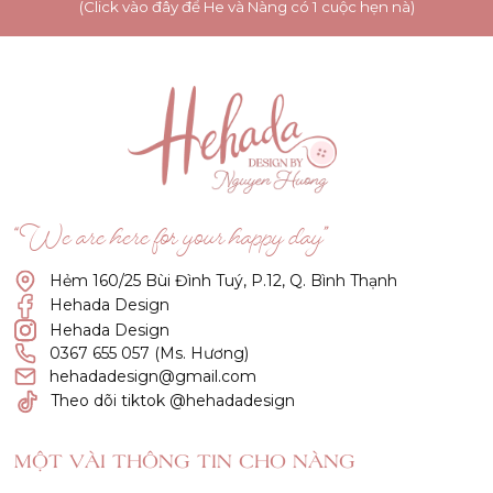
(Click vào đây để He và Nàng có 1 cuộc hẹn nà)
“We are here for your happy day”
Hẻm 160/25 Bùi Đình Tuý, P.12, Q. Bình Thạnh
Hehada Design
Hehada Design
0367 655 057 (Ms. Hương)
hehadadesign@gmail.com
Theo dõi tiktok @hehadadesign
MỘT VÀI THÔNG TIN CHO NÀNG