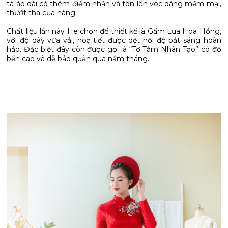
tà áo dài có thêm điểm nhấn và tôn lên vóc dáng mềm mại,
thướt tha của nàng.
Chất liệu lần này He chọn để thiết kế là Gấm Lụa Hoa Hồng,
với độ dày vừa vải, hoạ tiết được dệt nổi độ bắt sáng hoàn
hảo. Đặc biệt đây còn được gọi là “Tơ Tằm Nhân Tạo” có độ