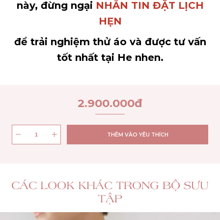
này, đừng ngại
NHẮN TIN ĐẶT LỊCH
HẸN
để trải nghiệm thử áo và được tư vấn
tốt nhất tại He nhen.
2.900.000
đ
THÊM VÀO YÊU THÍCH
CÁC LOOK KHÁC TRONG BỘ SƯU
TẬP