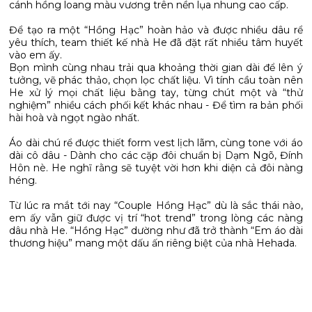
cánh hồng loang màu vương trên nền lụa nhung cao cấp.
Để tạo ra một “Hồng Hạc” hoàn hảo và được nhiều dâu rể
yêu thích, team thiết kế nhà He đã đặt rất nhiều tâm huyết
vào em ấy.
Bọn mình cùng nhau trải qua khoảng thời gian dài để lên ý
tưởng, vẽ phác thảo, chọn lọc chất liệu. Vì tính cầu toàn nên
He xử lý mọi chất liệu bằng tay, từng chút một và “thử
nghiệm” nhiều cách phối kết khác nhau - Để tìm ra bản phối
hài hoà và ngọt ngào nhất.
Áo dài chú rể được thiết form vest lịch lãm, cùng tone với áo
dài cô dâu - Dành cho các cặp đôi chuẩn bị Dạm Ngõ, Đính
Hôn nè. He nghĩ rằng sẽ tuyệt vời hơn khi diện cả đôi nàng
héng.
Từ lúc ra mắt tới nay “Couple Hồng Hạc” dù là sắc thái nào,
em ấy vẫn giữ được vị trí “hot trend” trong lòng các nàng
dâu nhà He. “Hồng Hạc” dường như đã trở thành “Em áo dài