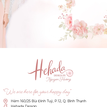
GẬT ĐẦU NHÉ NÀNG !
(Click vào đây để He và Nàng có 1 cuộc hẹn nà)
“We are here for your happy day”
Hẻm 160/25 Bùi Đình Tuý, P.12, Q. Bình Thạnh
Hehada Design