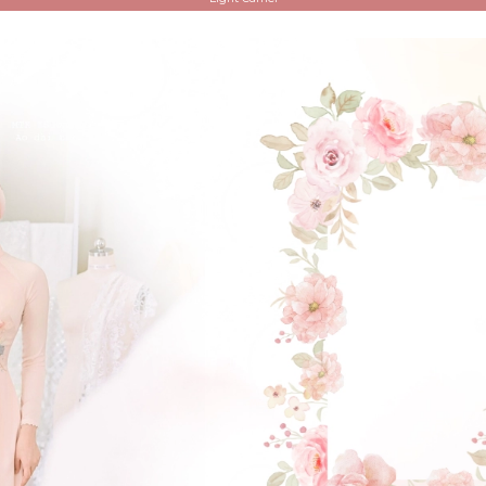
ĐẶT LỊCH HẸN