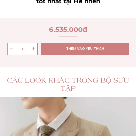
tốt nhất tại He nhen
6.535.000
đ
THÊM VÀO YÊU THÍCH
CÁC LOOK KHÁC TRONG BỘ SƯU
TẬP