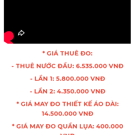
* GIÁ THUÊ ĐO:
- THUÊ NƯỚC ĐẦU: 6.535.000 VNĐ
- LẦN 1: 5.800.000 VNĐ
- LẦN 2: 4.350.000 VNĐ
* GIÁ MAY ĐO THIẾT KẾ ÁO DÀI:
14.500.000 VNĐ
* GIÁ MAY ĐO QUẦN LỤA: 400.000