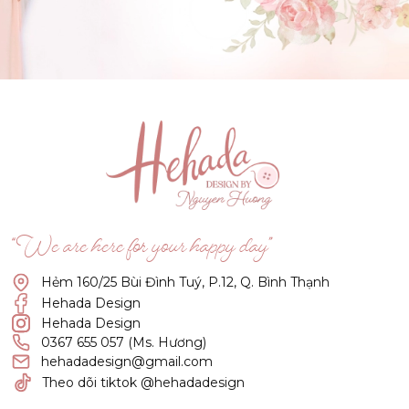
GẬT ĐẦU NHÉ NÀNG !
(Click vào đây để He và Nàng có 1 cuộc hẹn nà)
“We are here for your happy day”
Hẻm 160/25 Bùi Đình Tuý, P.12, Q. Bình Thạnh
Hehada Design
Hehada Design
0367 655 057 (Ms. Hương)
hehadadesign@gmail.com
Theo dõi tiktok @hehadadesign