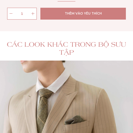
THÊM VÀO YÊU THÍCH
CÁC LOOK KHÁC TRONG BỘ SƯU
TẬP