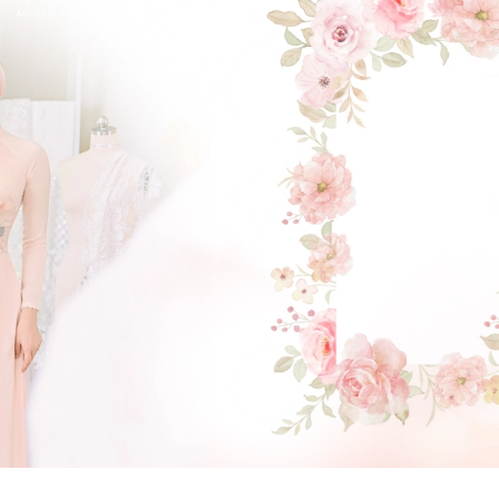
GẬT ĐẦU NHÉ NÀNG !
(Click vào đây để He và Nàng có 1 cuộc hẹn nà)