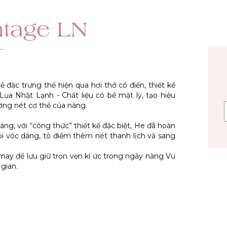
ntage LN
 đặc trưng thể hiện qua hơi thở cổ điển, thiết kế
a Nhật Lạnh - Chất liệu có bề mặt lỳ, tạo hiệu
ờng nét cơ thể của nàng.
áng, với “công thức” thiết kế đặc biệt, He đã hoàn
ọi vóc dáng, tô điểm thêm nét thanh lịch và sang
 may để lưu giữ trọn vẹn kí ức trong ngày nàng Vu
gian.