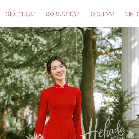
GIỚI THIỆU
BỘ SƯU TẬP
DỊCH VỤ
TIN 