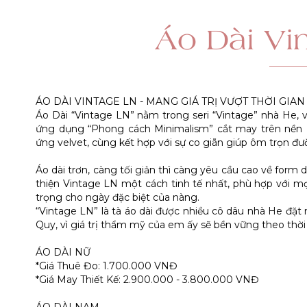
Áo Dài Vi
ÁO DÀI VINTAGE LN - MANG GIÁ TRỊ VƯỢT THỜI GIAN
Áo Dài “Vintage LN” nằm trong seri “Vintage” nhà He, vẻ
ứng dụng “Phong cách Minimalism” cắt may trên nền Lụ
ứng velvet, cùng kết hợp với sự co giãn giúp ôm trọn đư
Áo dài trơn, càng tối giản thì càng yêu cầu cao về form d
thiện Vintage LN một cách tinh tế nhất, phù hợp với m
trọng cho ngày đặc biệt của nàng.
“Vintage LN” là tà áo dài được nhiều cô dâu nhà He đặt
Quy, vì giá trị thẩm mỹ của em ấy sẽ bền vững theo thời 
ÁO DÀI NỮ
*Giá Thuê Đo: 1.700.000 VNĐ
*Giá May Thiết Kế: 2.900.000 - 3.800.000 VNĐ