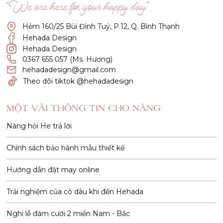
“We are here for your happy day”
Hẻm 160/25 Bùi Đình Tuý, P.12, Q. Bình Thạnh
Hehada Design
Hehada Design
0367 655 057 (Ms. Hương)
hehadadesign@gmail.com
Theo dõi tiktok @hehadadesign
MỘT VÀI THÔNG TIN CHO NÀNG
Nàng hỏi He trả lời
Chính sách bảo hành mẫu thiết kế
Hướng dẫn đặt may online
Trải nghiệm của cô dâu khi đến Hehada
Nghi lễ đám cưới 2 miền Nam - Bắc