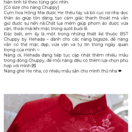
hiện tinh tế theo từng góc nhìn.
[Có size cho nàng Chuppy]
Cụm hoa Hồng Mai được He thêu tay và bố cục rơi nhẹ dọc
thân áo giúp tôn dáng, tạo cảm giác thanh thoát mà vẫn
giữ được sự nền nã.Chất lụa mềm giúp phom áo được vừa
vặn, thoải mái khi mặc trong suốt buổi lễ.
Đặc biệt, em ấy là một trong những thiết kế thuộc BST
Chuppy by Hehada – dành cho các nàng bigsize, để nàng
vẫn có thể mặc đẹp, vừa vặn và tự tin trong ngày quan
trọng của mình ✨
Nàng ơi, Hehada đang tiếp tục cập nhật thêm nhiều mẫu
trong dòng Chuppy, để mỗi nàng đều có thêm lựa chọn phù
hợp với mình 💌