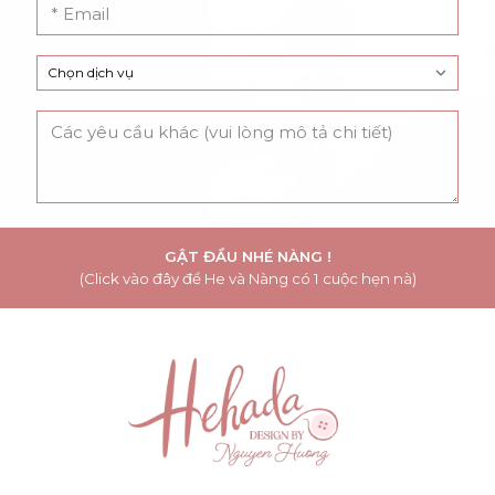
GẬT ĐẦU NHÉ NÀNG !
(Click vào đây để He và Nàng có 1 cuộc hẹn nà)