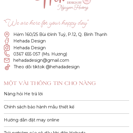
“We are here for your happy day”
Hẻm 160/25 Bùi Đình Tuý, P.12, Q. Bình Thạnh
Hehada Design
Hehada Design
0367 655 057 (Ms. Hương)
hehadadesign@gmail.com
Theo dõi tiktok @hehadadesign
MỘT VÀI THÔNG TIN CHO NÀNG
Nàng hỏi He trả lời
Chính sách bảo hành mẫu thiết kế
Hướng dẫn đặt may online
Trải nghiệm của cô dâu khi đến Hehada