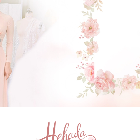
GẬT ĐẦU NHÉ NÀNG !
(Click vào đây để He và Nàng có 1 cuộc hẹn nà)