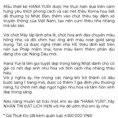
Mẫu thiết kế HANA YURI được He thực hiện dựa trên cảm
hứng yêu thích phong cách và các nét thêu Koma hoạ tiết
dễ thương từ Nhật Bản, thêm vào chút thêu tay đâm xô
truyền thống của Việt Nam, tạo nên cụm thêu nhẹ nhàng
mà sắc sảo.
Với chút Mây lấp lánh pha lê, chút hoa anh đào chuyển màu
hồng nhẹ, và đôi chim hạc óng ánh màu rose gold sang
trọng. Tất cả được nghệ nhân nhà HE thêu đính kết trên
nền lụa Pháp mềm mại, tone màu kem thêm phần dịu
dàng cho các Nàng Dâu mới.
Hana Yuri là tên gọi tuyệt đẹp trong tiếng Nhật dành cho cô
gái có nét đẹp xinh như hoa với tính cách nhẹ nhàng thấu
hiểu.
Với ý nghĩa ấy, He mong các nàng khi trở thành cô dâu
bước sang 1 trang mới, được có thêm 1 gia đình yêu thương
nàng, từ chính nét đẹp ngọt ngào như hoa và tâm hồn xinh
đẹp trong sáng.
Nếu nàng muốn sở hữu một em áo dài "HANA YURI", hãy
NHẮN TIN ĐẶT LỊCH HẸN với He để ướm thử em ấy nha.
* Giá Thuê Đo (đã kèm quần lụa): 4.550.000 VNĐ