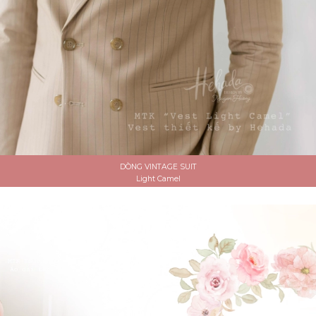
DÒNG VINTAGE SUIT
Light Camel
ĐẶT LỊCH HẸN