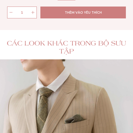
THÊM VÀO YÊU THÍCH
CÁC LOOK KHÁC TRONG BỘ SƯU
TẬP