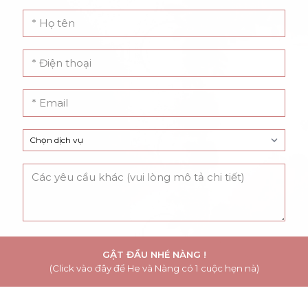
GẬT ĐẦU NHÉ NÀNG !
(Click vào đây để He và Nàng có 1 cuộc hẹn nà)