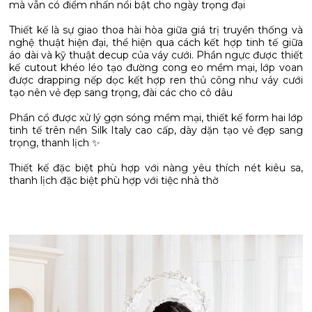
mà vẫn có điểm nhấn nổi bật cho ngày trọng đại
Thiết kế là sự giao thoa hài hòa giữa giá trị truyền thống và
nghệ thuật hiện đại, thể hiện qua cách kết hợp tinh tế giữa
áo dài và kỹ thuật decup của váy cưới. Phần ngực được thiết
kế cutout khéo léo tạo đường cong eo mềm mại, lớp voan
được drapping nếp dọc kết hợp ren thủ công như váy cưới
tạo nên vẻ đẹp sang trọng, đài các cho cô dâu
Phần cổ được xử lý gợn sóng mềm mại, thiết kế form hai lớp
tinh tế trên nền Silk Italy cao cấp, dày dặn tạo vẻ đẹp sang
trọng, thanh lịch ✨
Thiết kế đặc biệt phù hợp với nàng yêu thích nét kiêu sa,