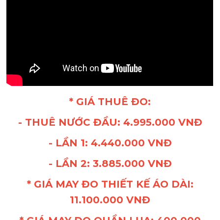
* GIÁ THUÊ ĐO:
- THUÊ NƯỚC ĐẦU: 4.995.000 VNĐ
- LẦN 1: 4.440.000 VNĐ
- LẦN 2: 3.885.000 VNĐ
* GIÁ MAY ĐO THIẾT KẾ ÁO DÀI:
11.100.000 VNĐ