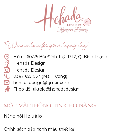
“We are here for your happy day”
Hẻm 160/25 Bùi Đình Tuý, P.12, Q. Bình Thạnh
Hehada Design
Hehada Design
0367 655 057 (Ms. Hương)
hehadadesign@gmail.com
Theo dõi tiktok @hehadadesign
MỘT VÀI THÔNG TIN CHO NÀNG
Nàng hỏi He trả lời
Chính sách bảo hành mẫu thiết kế